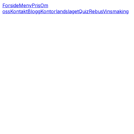
Forside
Meny
Pris
Om
oss
Kontakt
Blogg
Kontorlandslaget
Quiz
Rebus
Vinsmaking