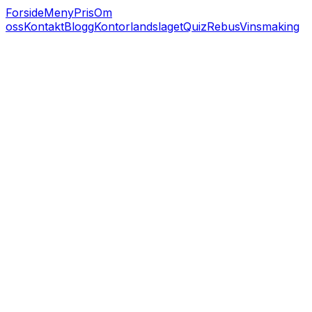
Forside
Meny
Pris
Om
oss
Kontakt
Blogg
Kontorlandslaget
Quiz
Rebus
Vinsmaking