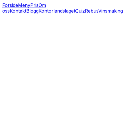
Forside
Meny
Pris
Om
oss
Kontakt
Blogg
Kontorlandslaget
Quiz
Rebus
Vinsmaking