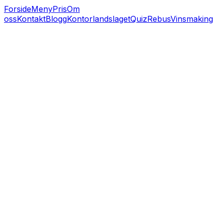
Forside
Meny
Pris
Om
oss
Kontakt
Blogg
Kontorlandslaget
Quiz
Rebus
Vinsmaking