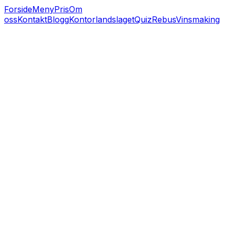
Forside
Meny
Pris
Om
oss
Kontakt
Blogg
Kontorlandslaget
Quiz
Rebus
Vinsmaking