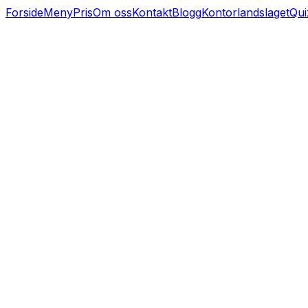
Forside
Meny
Pris
Om oss
Kontakt
Blogg
Kontorlandslaget
Qui