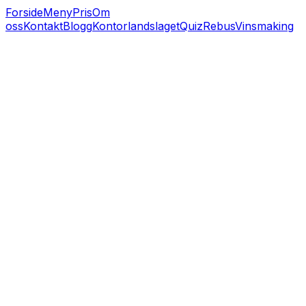
Forside
Meny
Pris
Om
oss
Kontakt
Blogg
Kontorlandslaget
Quiz
Rebus
Vinsmaking